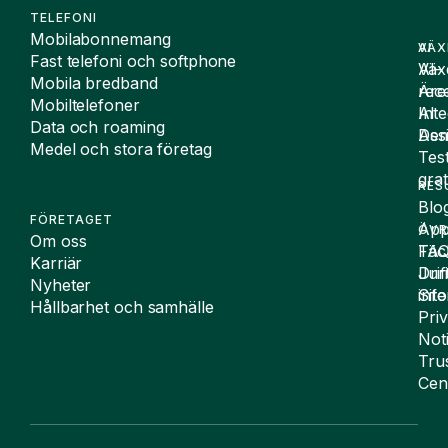
TELEFONI
Mobilabonnemang
VÄX
AI
Fast telefoni och softphone
Väx
AI-
Mobila bredband
Äre
rece
Mobiltelefoner
Inte
AI
Data och roaming
De
Assi
Medel och stora företag
Tes
grat
RES
Blo
FÖRETAGET
App
ÖVR
Om oss
FA
Täc
Karriär
Drif
Juri
Nyheter
Sit
inf
Hållbarhet och samhälle
Pri
Not
Tru
Cen