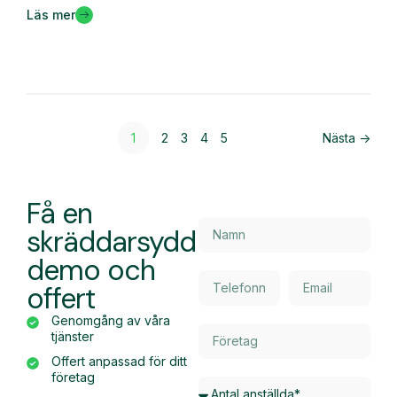
Läs mer
1
2
3
4
5
Nästa ->
Få en
skräddarsydd
demo och
offert
Genomgång av våra
tjänster
Offert anpassad för ditt
företag