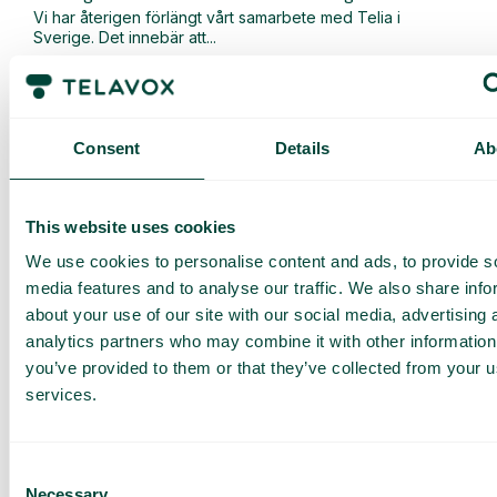
Vi har återigen förlängt vårt samarbete med Telia i
Sverige. Det innebär att...
Läs mer
Consent
Details
Ab
This website uses cookies
We use cookies to personalise content and ads, to provide s
media features and to analyse our traffic. We also share info
about your use of our site with our social media, advertising 
analytics partners who may combine it with other information
you’ve provided to them or that they’ve collected from your us
services.
Allmänt
,
Nyheter
Nu lanserar vi en uppgraderad version av vår AI-
Consent
Necessary