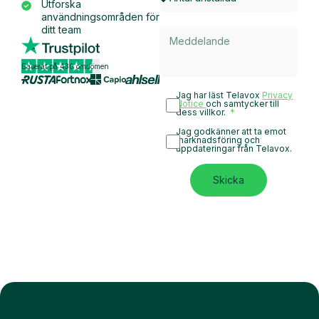
Utforska
användningsområden för
ditt team
Baserat på 430 omdömen
Jag har läst Telavox
Privacy
Notice
och samtycker till
dess villkor.
Jag godkänner att ta emot
marknadsföring och
uppdateringar från Telavox.
Skicka