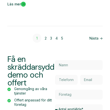
Läs mer
1
2
3
4
5
Nästa ->
Få en
skräddarsydd
demo och
offert
Genomgång av våra
tjänster
Offert anpassad för ditt
företag