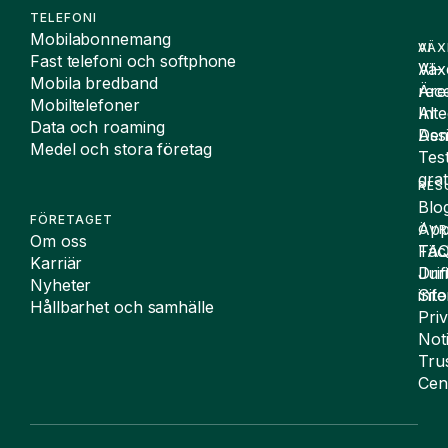
TELEFONI
Mobilabonnemang
VÄX
AI
Fast telefoni och softphone
Väx
AI-
Mobila bredband
Äre
rece
Mobiltelefoner
Inte
AI
Data och roaming
De
Assi
Medel och stora företag
Tes
grat
RES
Blo
FÖRETAGET
App
ÖVR
Om oss
FA
Täc
Karriär
Drif
Juri
Nyheter
Sit
inf
Hållbarhet och samhälle
Pri
Not
Tru
Cen