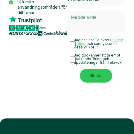
Utforska
användningsområden för
ditt team
Baserat på 430 omdömen
Jag har läst Telavox
Privacy
Notice
och samtycker till
dess villkor.
Jag godkänner att ta emot
marknadsföring och
uppdateringar från Telavox.
Skicka