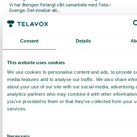
Vi har återigen förlängt vårt samarbete med Telia i
Sverige. Det innebär att...
Läs mer
Consent
Details
Ab
This website uses cookies
We use cookies to personalise content and ads, to provide s
media features and to analyse our traffic. We also share info
about your use of our site with our social media, advertising 
analytics partners who may combine it with other information
you’ve provided to them or that they’ve collected from your us
services.
Allmänt
,
Nyheter
Nu lanserar vi en uppgraderad version av vår AI-
Consent
Necessary